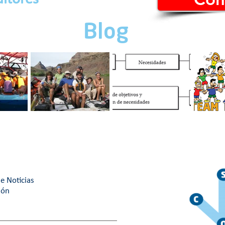
Blog
RABAJO
Cuatro tips para un
Motivación
¿Cuál es
mejor ambiente de
organizacional: Guía
building 
trabajo.
maestra
¿Cuál eli
e Noticias
ión