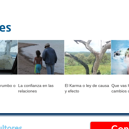
tes
 rumbo o
La confianza en las
El Karma o ley de causa
Que vas h
relaciones
y efecto
cambios 
Con
ltores