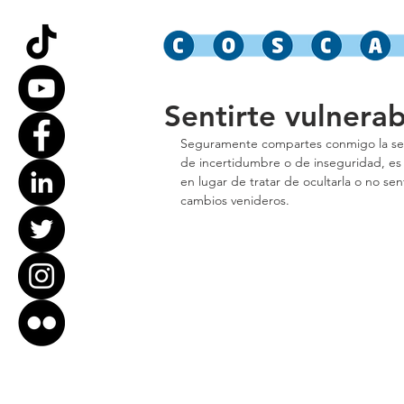
Sentirte vulnerab
Seguramente compartes conmigo la sen
de incertidumbre o de inseguridad, es
en lugar de tratar de ocultarla o no sen
cambios venideros. 