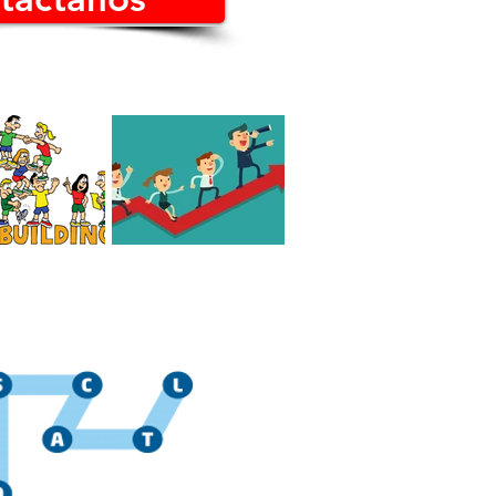
 el mejor Team
Cómo es un líder
de México?
consciente Hoy en día
jo?