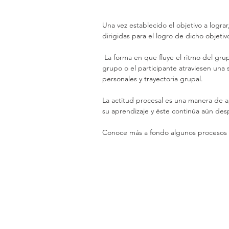
Una vez establecido el objetivo a lograr
dirigidas para el logro de dicho objetiv
 La forma en que fluye el ritmo del grupo, desde que inicia hasta que termina, permite que el 
grupo o el participante atraviesen una 
personales y trayectoria grupal.
La actitud procesal es una manera de a
su aprendizaje y éste continúa aún des
Conoce más a fondo algunos procesos v