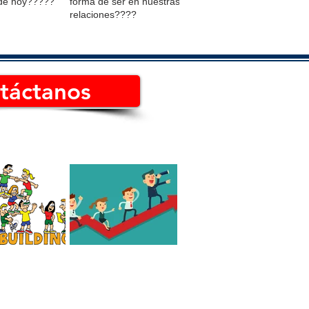
de hoy?????
forma de ser en nuestras
relaciones????
táctanos
 el mejor Team
Cómo es un líder
de México?
consciente Hoy en día
jo?