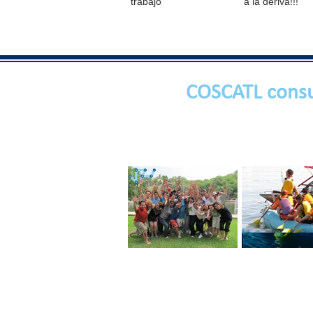
trabajo
a la deriva!!!
COSCATL consu
Ten un Equipo de
EQUIPO DE T
Trabajo con Pasión