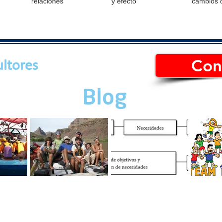
relaciones
y efecto
cambios 
Con
ltores
Blog
RABAJO
Cuatro tips para un
Motivación
¿Cuál es
mejor ambiente de
organizacional: Guía
building 
trabajo.
maestra
¿Cuál eli