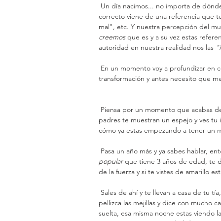
 Un día nacimos... no importa de dónde seas, etnicidad, cultura, creencias... Todo lo que creemos 
correcto viene de una referencia que 
mal", etc. Y nuestra percepción del mu
creemos
 que es y a su vez estas refer
autoridad en nuestra realidad nos las 
"
 En un momento voy a profundizar en como afecta esto a tu organización y como hacer la 
transformación y antes necesito que m
 Piensa por un momento que acabas de nacer. Un día, cuando has cumplido un año de edad, tus 
padres te muestran un espejo y ves tu
cómo ya estas empezando a tener un me
 Pasa un año más y ya sabes hablar, e
popular 
que tiene 3 años de edad, te di
de la fuerza y si te vistes de amarillo e
 Sales de ahí y te llevan a casa de tu tía, quién en medio de el chachareo, escucha que eructas, te 
pellizca las mejillas y dice con mucho c
suelta, esa misma noche estas viendo la