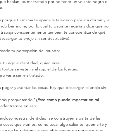
ue hablan, es maltratado por no tener un volante negro o 
a.
iendo berrinche, por lo cuál tu papá te regaña y dice que no 
si trabaja conscientemente también te conscientiza de qué 
scargar tu enojo sin ser destructivo).
 creado tu percepción del mundo:
e tu ego e identidad, quién eres.  
 tontos se visten y el rojo el de los fuertes.  
ro vas a ser maltratado.  
pegar y aventar las cosas, hay que descargar el enojo sin 
arás preguntando 
"¿Esto como puede impactar en mi 
adentrarnos en eso....
 cosas que vivimos, como tocar algo caliente, quemarte y 
an y de las referencias que obtenemos de personas que 