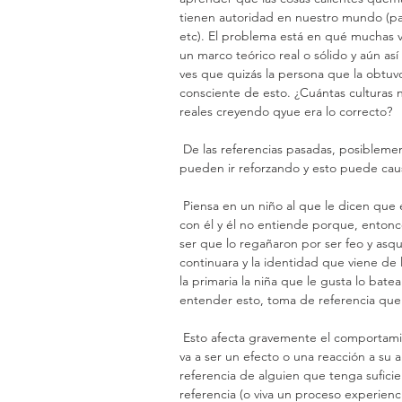
tienen autoridad en nuestro mundo (pad
etc). El problema está en qué muchas v
un marco teórico real o sólido y aún as
ves que quizás la persona que la obtuvo
consciente de esto. ¿Cuántas culturas 
reales creyendo qyue era lo correcto?
 De las referencias pasadas, posiblemente 3 de las 5 son de mala calidad y aún así, día con día se 
pueden ir reforzando y esto puede ca
 Piensa en un niño al que le dicen que es feo, de repente un día su maestra en la escuela se enoja 
con él y él no entiende porque, entonce
ser que lo regañaron por ser feo y asq
continuara y la identidad que viene de 
la primaria la niña que le gusta lo bate
entender esto, toma de referencia que "
 Esto afecta gravemente el comportamiento por el hecho de que el comportamiento de este niño 
va a ser un efecto o una reacción a su
referencia de alguien que tenga sufici
referencia (o viva un proceso experienci