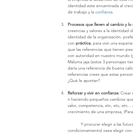
identidad este encaminada al crec
de trabajo y la 
confianza
.
Procesos que lleven al cambio y lo
creencias y valores a la identidad 
identidad de la organización. pre
con
 práctica
, para vivir una experi
que las referencias que tienen peso
con autoridad en nuestro mundo (
Maluma jaja (estos 3 personajes t
daría una referencia de buena cali
referencias crees que estas perso
¿Qué le aportan?
Reforzar y vivir en confianza: 
Crear 
ir haciendo pequeños cambios que 
valor, competencia, etc, etc, etc...
crecimiento de una empresa, (Para
	 Y procurar elegir a las futuras referencias (en otro momento hablaremos más sobre el 
condicionamiento) osea elegir con 