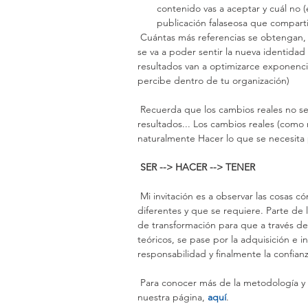
contenido vas a aceptar y cuál no (
publicación falaseosa que compartió
 Cuántas más referencias se obtengan, más va a transformarse la identidad de la organización y más 
se va a poder sentir la nueva identidad
resultados van a optimizarce exponencia
percibe dentro de tu organización)
 Recuerda que los cambios reales no se consiguen al cambiar lo que hacemos para cambiar los 
resultados... Los cambios reales (como
naturalmente Hacer lo que se necesita
 SER --> HACER --> TENER
 Mi invitación es a observar las cosas cómo son ahora y abrir tu mente para pensar como podrían ser 
diferentes y que se requiere. Parte de
de transformación para que a través de 
teóricos, se pase por la adquisición e 
responsabilidad y finalmente la confianz
 Para conocer más de la metodología y cómo lo hacemos, te invito a visitar ese segmento de 
nuestra página, 
aquí
. 