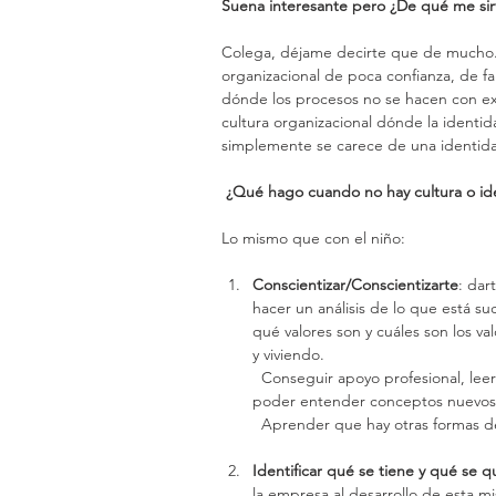
Suena interesante pero ¿De qué me sir
Colega, déjame decirte que de mucho...
organizacional de poca confianza, de fa
dónde los procesos no se hacen con exc
cultura organizacional dónde la identid
simplemente se carece de una identidad
¿Qué hago cuando no hay cultura o ide
Lo mismo que con el niño:
Conscientizar/Conscientizarte
: dar
hacer un análisis de lo que está s
qué valores son y cuáles son los v
y viviendo.
  Conseguir apoyo profesional, leer sobre temas nuevos, expandir tu visión del mundo para 
poder entender conceptos nuevos 
  Aprender que hay otras formas d
Identificar qué se tiene y qué se q
la empresa al desarrollo de esta m