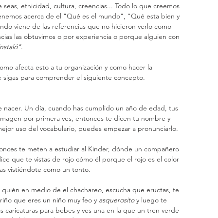
tenemos acerca de el "Qué es el mundo", "Qué esta bien y 
ndo viene de las referencias que no hicieron verlo como 
encias las obtuvimos o por experiencia o porque alguien con 
instaló"
.
e sigas para comprender el siguiente concepto.
 imagen por primera ves, entonces te dicen tu nombre y 
jor uso del vocabulario, puedes empezar a pronunciarlo.
ntonces te meten a estudiar al Kinder, dónde un compañero 
ce que te vistas de rojo cómo él porque el rojo es el color 
stas vistiéndote como un tonto.
ariño que eres un niño muy feo y 
asquerosito
 y luego te 
s caricaturas para bebes y ves una en la que un tren verde 