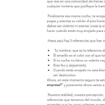
que vive en una comunidad de trenes q
cualquier tontería que justifique la tram
 Finalmente esa misma noche, te enojas porque tu mamá te apaga la televisión para ir a dormir y le 
pegas y avientas su celular al piso hac
debes ser violento ni aventar cosas (y 
hacer cuándo estés muy enojado para de
 Hasta aquí hay 5 referencias que han
 Tu nombre; que es la referencia d
El amarillo es el color con el que los
Si tu coche no tiene un volante neg
Eres feo y 
asquerosito
.  
Cuando estás enojado no esta bien 
ser destructivo. 
Ahora, en este momento seguro te est
empresa?" 
y justamente ahora vamos a 
 Nuestra realidad, nuestra percepción, incluso nuestra identidad, se construyen a partir de las 
referencias que tenemos del mundo, de
aprender que las cosas calientes quem