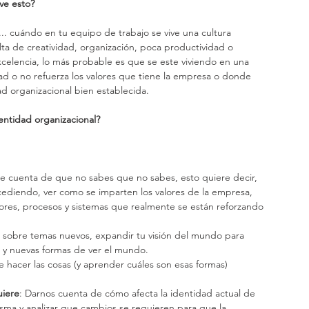
ve esto?
 cuándo en tu equipo de trabajo se vive una cultura 
lta de creatividad, organización, poca productividad o 
elencia, lo más probable es que se este viviendo en una 
ad o no refuerza los valores que tiene la empresa o donde 
 organizacional bien establecida. 
ntidad organizacional?
te cuenta de que no sabes que no sabes, esto quiere decir, 
ucediendo, ver como se imparten los valores de la empresa, 
alores, procesos y sistemas que realmente se están reforzando 
y nuevas formas de ver el mundo.
e hacer las cosas (y aprender cuáles son esas formas)
uiere
: Darnos cuenta de cómo afecta la identidad actual de 
isma y analizar que cambios se requieren para que la 