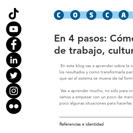
En 4 pasos: Cómo
de trabajo, cultu
 En este blog vas a aprender sobre la creación de la identidad de tu empresa, como repercute en 
los resultados y como transformarla para
que así el sistema se mueva de tal for
 Vas a aprender mucho, no sólo para crecer tu empresa si no para evolucionar como persona, 
vamos a empezar con un poco de marco t
poco algunas situaciones para hacerlas
Referencias e identidad