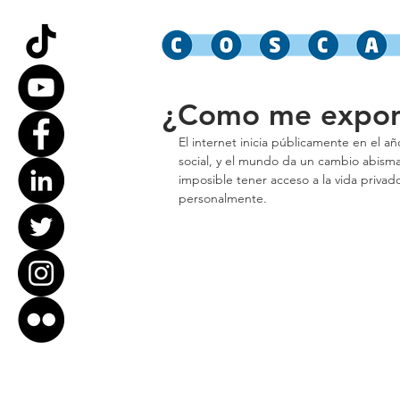
¿Como me expon
El internet inicia públicamente en el añ
social, y el mundo da un cambio abismal
imposible tener acceso a la vida priva
personalmente.