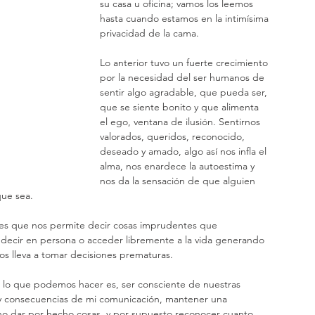
su casa u oficina; vamos los leemos 
hasta cuando estamos en la intimísima 
privacidad de la cama.
Lo anterior tuvo un fuerte crecimiento 
por la necesidad del ser humanos de 
sentir algo agradable, que pueda ser, 
que se siente bonito y que alimenta 
el ego, ventana de ilusión. Sentirnos 
valorados, queridos, reconocido, 
deseado y amado, algo así nos infla el 
alma, nos enardece la autoestima y 
nos da la sensación de que alguien 
que sea.
l es que nos permite decir cosas imprudentes que 
ecir en persona o acceder libremente a la vida generando 
nos lleva a tomar decisiones prematuras.
s lo que podemos hacer es, ser consciente de nuestras 
in y consecuencias de mi comunicación, mantener una 
 no dar por hecho cosas, y por supuesto reconocer cuanto 