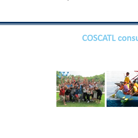
COSCATL consu
Ten un Equipo de
EQUIPO DE T
Trabajo con Pasión