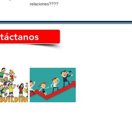
relaciones????
táctanos
 el mejor Team
Cómo es un líder
de México?
consciente Hoy en día
jo?