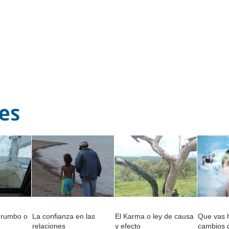
tes
 rumbo o
La confianza en las
El Karma o ley de causa
Que vas h
relaciones
y efecto
cambios 