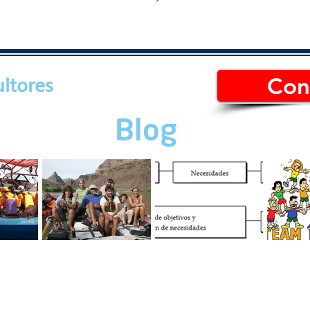
Con
ltores
Blog
RABAJO
Cuatro tips para un
Motivación
¿Cuál es
mejor ambiente de
organizacional: Guía
building 
trabajo.
maestra
¿Cuál eli