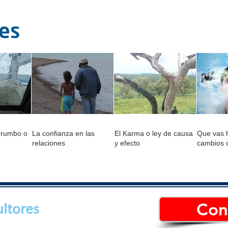
tes
 rumbo o
La confianza en las
El Karma o ley de causa
Que vas h
relaciones
y efecto
cambios 
Con
ltores