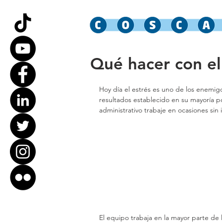
Qué hacer con el 
Hoy día el estrés es uno de los enemigo
resultados establecido en su mayoría po
administrativo trabaje en ocasiones sin 
El equipo trabaja en la mayor parte de l