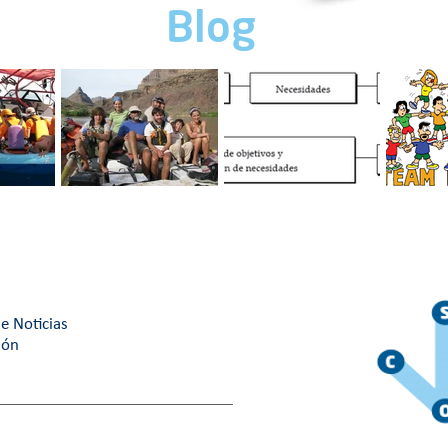
Blog
RABAJO
Cuatro tips para un
Motivación
¿Cuál es
mejor ambiente de
organizacional: Guía
building 
trabajo.
maestra
¿Cuál eli
e Noticias
ión