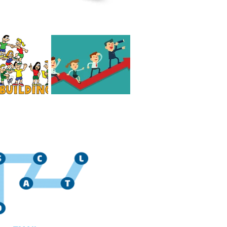
 el mejor Team
Cómo es un líder
de México?
consciente Hoy en día
jo?