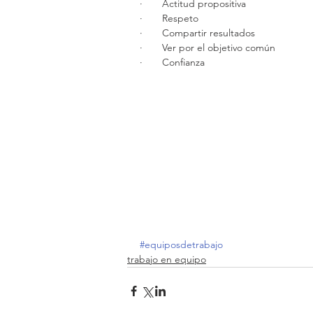
·       Actitud propositiva
·       Respeto
·       Compartir resultados
·       Ver por el objetivo común
·       Confianza
#equiposdetrabajo
trabajo en equipo