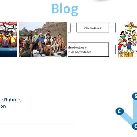
Blog
RABAJO
Cuatro tips para un
Motivación
¿Cuál es
mejor ambiente de
organizacional: Guía
building 
trabajo.
maestra
¿Cuál eli
e Noticias
ión