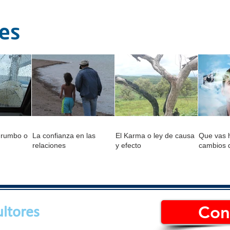
tes
 rumbo o
La confianza en las
El Karma o ley de causa
Que vas h
relaciones
y efecto
cambios 
Con
ltores