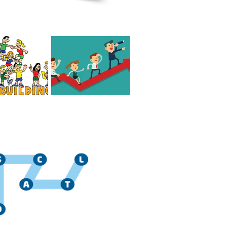
 el mejor Team
Cómo es un líder
de México?
consciente Hoy en día
jo?