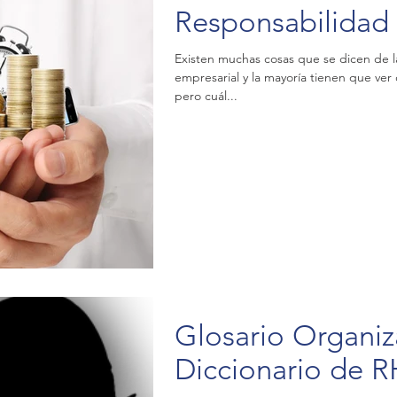
Responsabilidad 
Existen muchas cosas que se dicen de la
empresarial y la mayoría tienen que ver 
pero cuál...
Glosario Organiz
Diccionario de R