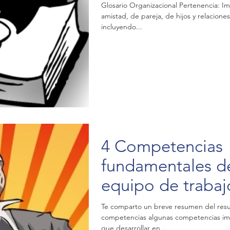
Glosario Organizacional Pertenencia: Im
amistad, de pareja, de hijos y relaciones
incluyendo...
4 Competencias
fundamentales del
equipo de trabaj
alcanzar un exce
Te comparto un breve resumen del res
competencias algunas competencias im
desarrollo
que desarrollar en...