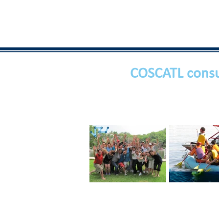
COSCATL consu
Ten un Equipo de
EQUIPO DE T
Trabajo con Pasión