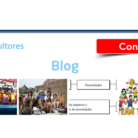
Con
ltores
Blog
RABAJO
Cuatro tips para un
Motivación
¿Cuál es
mejor ambiente de
organizacional: Guía
building 