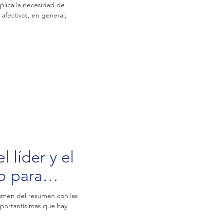
plica la necesidad de
 afectivas, en general,
 líder y el
o para
lente
umen del resumen con las
portantísimas que hay