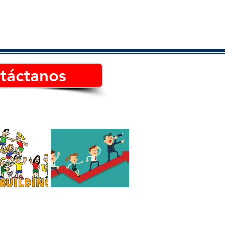
táctanos
 el mejor Team
Cómo es un líder
de México?
consciente Hoy en día