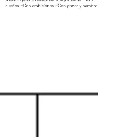
El Coaching, ¿es para todos? NO. Para recibir
Coaching, se necesita ser una persona: ~Con
sueños ~Con ambiciones ~Con ganas y hambre
de...