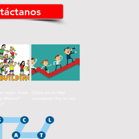
táctanos
 el mejor Team
Cómo es un líder
de México?
consciente Hoy en día
jo?