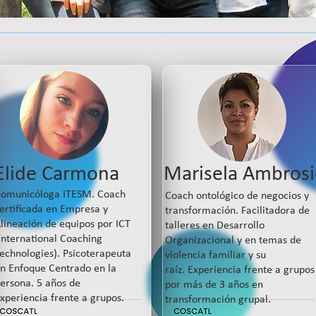
Elide Carmona
Marisela Ambros
omunicóloga ITESM.
Coach
Coach ontológico de negocios y
ertificada en Empresa y
transformación.
Facilitadora de
lineación de equipos por ICT
talleres en Desarrollo
International Coaching
Organizacional y en temas de
echnologies).
Psicoterapeuta
violencia familiar y su
n Enfoque Centrado en la
raíz.
Experiencia frente a grupos
ersona.
5 años de
por más de 3 años en
xperiencia frente a grupos.
transformación grupal.