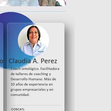
io
Claudia A. Perez
Coach ontológico.
Facilitadora
de talleres de coaching y
Desarrollo Humano.
Más de
10 años de experiencia en
grupos empresariales y en
comunidad.