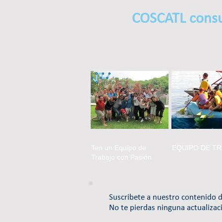
COSCATL consu
Ten un Equipo de
EQUIPO DE T
Trabajo con Pasión
Suscribete a nuestro contenido d
No te pierdas ninguna actualizac