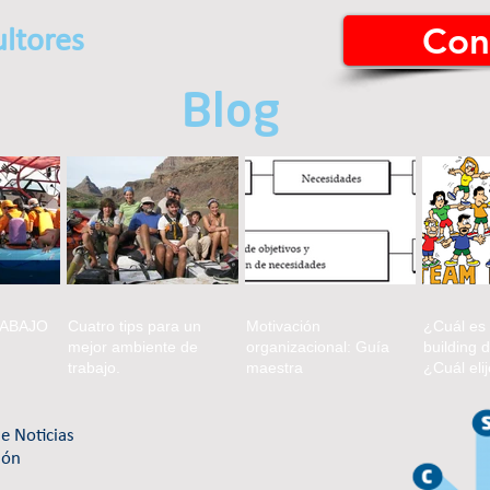
Con
ltores
Blog
RABAJO
Cuatro tips para un
Motivación
¿Cuál es
mejor ambiente de
organizacional: Guía
building 
trabajo.
maestra
¿Cuál eli
e Noticias
ión