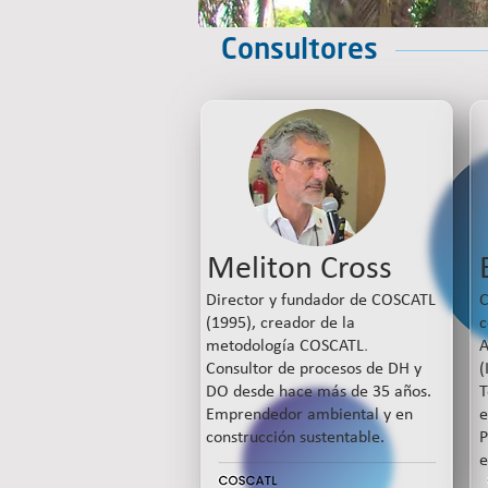
Consultores
Meliton Cross
Director y fundador de COSCATL
C
(1995), creador de la
c
.
metodología COSCATL
A
Consultor de procesos de DH y
(
DO desde hace más de 35 años.
T
Emprendedor ambiental y en
e
construcción sustentable.
P
e