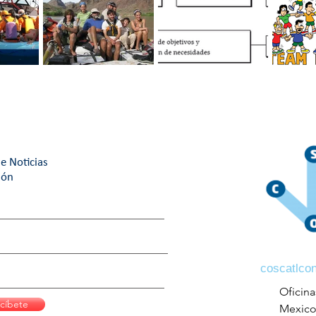
RABAJO
Cuatro tips para un
Motivación
¿Cuál es
mejor ambiente de
organizacional: Guía
building 
trabajo.
maestra
¿Cuál eli
e Noticias
ión
coscatlco
Oficina
cíbete
Mexic