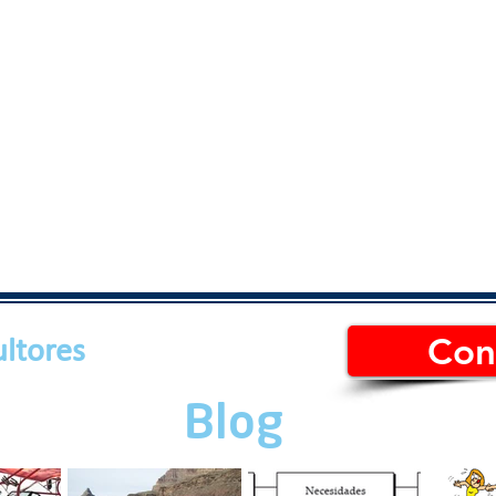
Con
ltores
Blog