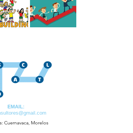
 el mejor Team
Cómo es un líder
de México?
consciente Hoy en día
jo?
EMAIL:
nsultores@gmail.com
s: Cuernavaca, Morelos

o