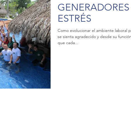
GENERADORES
ESTRÉS
Como evolucionar el ambiente laboral 
se sienta agradecido y desde su función
que cada...