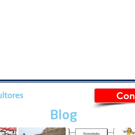
Con
ltores
Blog