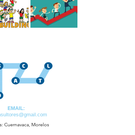
 el mejor Team
Cómo es un líder
de México?
consciente Hoy en día
jo?
EMAIL:
nsultores@gmail.com
s: Cuernavaca, Morelos

o