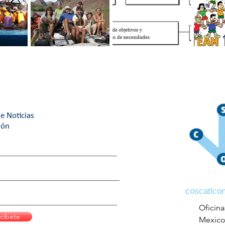
RABAJO
Cuatro tips para un
Motivación
¿Cuál es
mejor ambiente de
organizacional: Guía
building 
trabajo.
maestra
¿Cuál eli
e Noticias
ión
coscatlco
Oficina
cíbete
Mexic