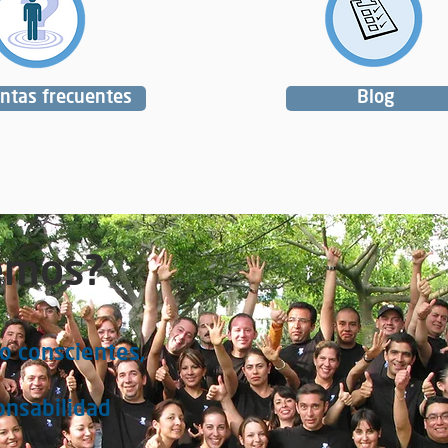
ntas frecuentes
Blog
emos?
o conscientes,
onsabilidad