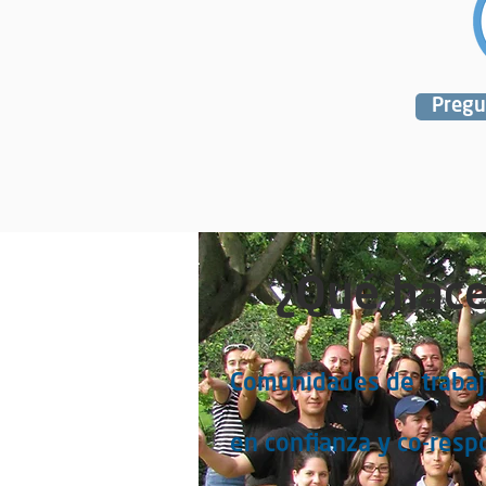
Pregu
¿Qué hac
Comunidades de trabaj
en confianza y co-resp