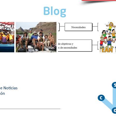
Blog
RABAJO
Cuatro tips para un
Motivación
¿Cuál es
mejor ambiente de
organizacional: Guía
building 
trabajo.
maestra
¿Cuál eli
e Noticias
ión