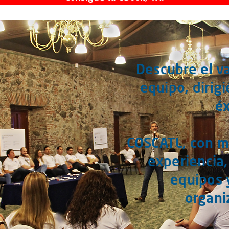
Descubre el va
equipo, dirig
éx
COSCATL,
con m
experiencia,
equipos 
organi