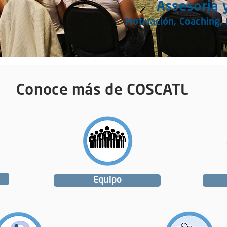
Assesoria 
Motivación, Coaching, 
Conoce más de COSCATL
Equipo