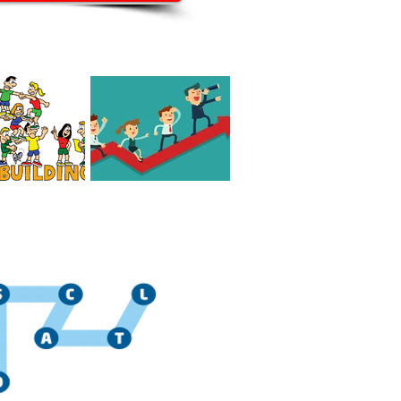
 el mejor Team
Cómo es un líder
de México?
consciente Hoy en día
jo?