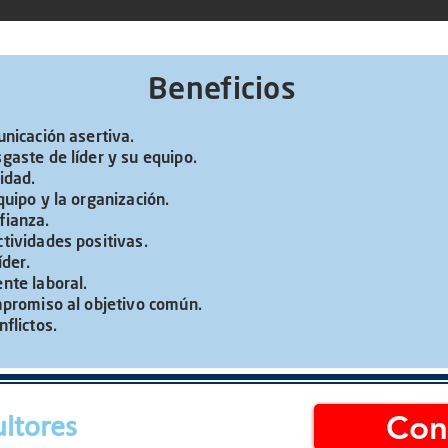
Beneficios
unicación asertiva.
gaste de líder y su equipo.
idad.
quipo y la organización.
fianza.
tividades positivas.
íder.
nte laboral.
mpromiso al objetivo común.
nflictos.
Con
ltores