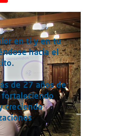
lor en ti y en tu
iéndose hacia el
ito.
ás de 27 años de
 fortaleciendo
y creciendo
zaciones