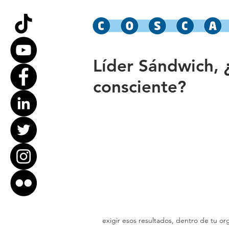
Líder Sándwich, 
consciente?
exigir esos resultados, dentro de tu or