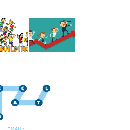
 el mejor Team
Cómo es un líder
de México?
consciente Hoy en día
jo?
EMAIL: