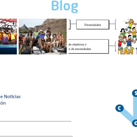
Blog
RABAJO
Cuatro tips para un
Motivación
¿Cuál es
mejor ambiente de
organizacional: Guía
building 
trabajo.
maestra
¿Cuál eli
e Noticias
ión