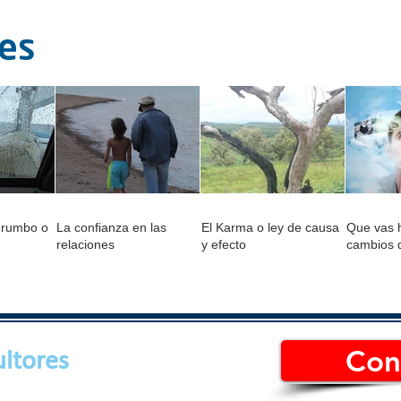
tes
 rumbo o
La confianza en las
El Karma o ley de causa
Que vas h
relaciones
y efecto
cambios 
Con
ltores