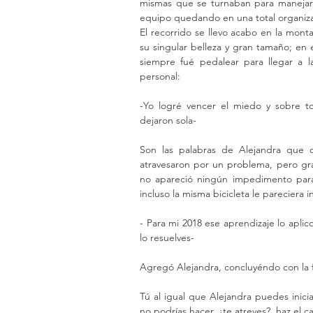
mismas que se turnaban para manejar l
equipo quedando en una total organizaci
El recorrido se llevo acabo en la monta
su singular belleza y gran tamaño; en 
siempre fué pedalear para llegar a l
personal: 
-Yo logré vencer el miedo y sobre 
dejaron sola- 
Son las palabras de Alejandra que 
atravesaron por un problema, pero gra
no apareció ningún impedimento para 
incluso la misma bicicleta le pareciera 
- Para mi 2018 ese aprendizaje lo aplic
lo resuelves- 
Agregó Alejandra, concluyéndo con la f
Tú al igual que Alejandra puedes inic
no podrías hacer, ¿te atreves?, haz el 