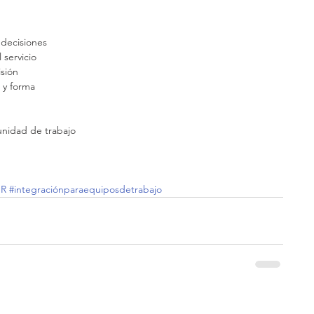
decisiones  
servicio  
sión  
y forma  
nidad de trabajo  
OR
#integraciónparaequiposdetrabajo