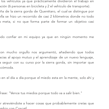
os vehículos ya que prácticamente dividieron el trabajo en 
ón (6 personas en bicicleta y 2 el vehículo de transporte). 
ña de la sierra gorda de Querétaro, el cual se distingue por 
ella se hizo un recorrido de casi 2 kilómetros donde no todo 
a meta, si no que forma parte de formar un objetivo casi 
todo confiar en mi equipo ya que en ningún momento me 
con mucho orgullo nos argumentó, añadiendo que todos 
cias al apoyo mutuo y el aprendizaje de un nuevo lenguaje, 
seguir con su curso por la sierra gorda, sin importar que 
incómoda. 
o en el día a día porque el miedo esta en la mente, solo ahí y 
rase: "Vence tus miedos porque todo va a salir bien." 
iar atreviéndote a hacer cosas que probablemente creías que 
cambio con Coscatl. 