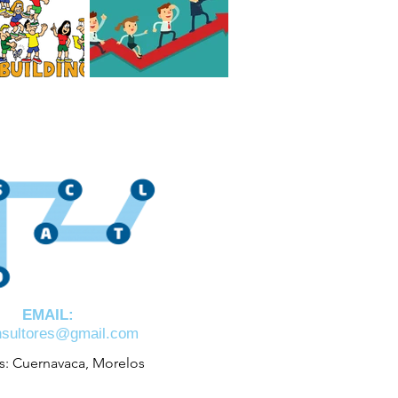
 el mejor Team
Cómo es un líder
de México?
consciente Hoy en día
jo?
EMAIL:
nsultores@gmail.com
s: Cuernavaca, Morelos

o