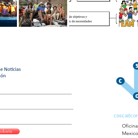
RABAJO
Cuatro tips para un
Motivación
¿Cuál es
mejor ambiente de
organizacional: Guía
building 
trabajo.
maestra
¿Cuál eli
e Noticias
ión
coscatlco
Oficina
cíbete
Mexic