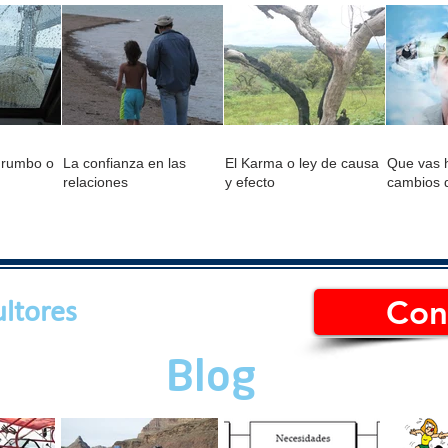
 rumbo o
La confianza en las
El Karma o ley de causa
Que vas h
relaciones
y efecto
cambios 
Con
ltores
Blog