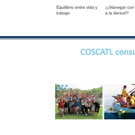
Equilibrio entre vida y
¡¡¡Navegar con
trabajo
a la deriva!!!
COSCATL consu
Ten un Equipo de
EQUIPO DE T