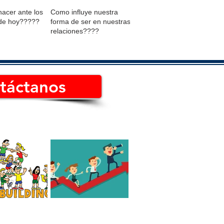
acer ante los
Como influye nuestra
de hoy?????
forma de ser en nuestras
relaciones????
táctanos
 el mejor Team
Cómo es un líder