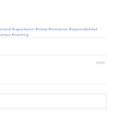
erosnal
#capacitacion
#metas
#motivacion
#responsabilidad
ltiempo
#coaching