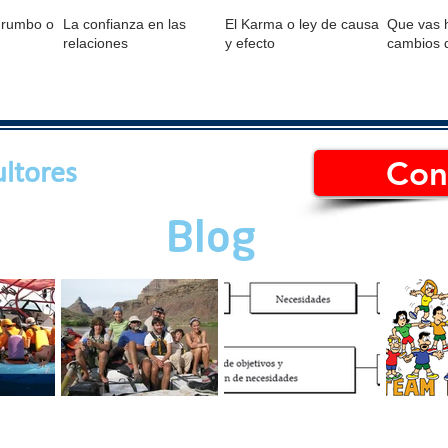
 rumbo o
La confianza en las
El Karma o ley de causa
Que vas h
relaciones
y efecto
cambios 
Con
ltores
Blog
RABAJO
Cuatro tips para un
Motivación
¿Cuál es