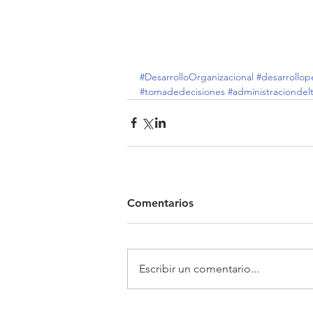
#DesarrolloOrganizacional
#desarrollop
#tomadedecisiones
#administracionde
Comentarios
Escribir un comentario...